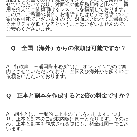
せていただいており、対面式の他事務所様と比べて、費
用を抑えてご依頼頂けるシステムを構築しております。
この点、ご希望の場合、お電話またはビデオ通話でのご
案内も可能でございますので、対面式と比べてご書面の
クオリティが低くなるということはございませんので、
ご安心くださいませ。
Q 全国（海外）からの依頼は可能ですか？
A 行政書士三浦国際事務所では、オンラインでのご案
内とさせていただいており、全国及び海外から多くのご
依頼をいただいております。
Q 正本と副本を作成すると2倍の料金ですか？
A 副本とは、一般的に正本の写しを示します。つま
り、正本と副本のご記載内容は同一となります。そのた
め、正本と副本を作成される際にも、料金は同一でござ
います。