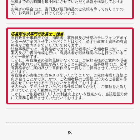
完成までのお時間を最小限にさせていただく基盤を構築しておりま
す。
お急ぎの場合には、当日及び翌日納品のご依頼も承っておりますの
で、お気軽にお申し付けくださいませ。
③書類作成専門行政書士ご担当
当行政書士事務所では、補助者、事務員及び外部のテレフォンアポイ
ンターがご案内させていただくことはなく、必ず行政書士資格の有資
格者がご案内させていただいております。
法務事務所では、有資格者ではなく補助者等がご依頼者様に対し、ご
案内及びご書面作成を行い、有資格者が最終確認のみを行っているこ
とが一般的です。
しかし、有資格者の法的見解がなくては、ご依頼者様のご意向を明確
に汲み取れない可能性が高くなることを懸念し、当事務所では、必ず
有資格者がご案内及びご書面作成を一貫してご担当させていただいて
おります。
有資格者が直接ご担当をさせていただくことで、ご依頼者様と真摯に
向き合うことができ、かつ、ご依頼者様のご要望に沿えるご書面を作
成させていただけるのではないかと考えております。
そのため、受注させていただける件数に限りがあり、ご依頼をお断り
させていただく可能性もございます。
しかし、ご依頼者様1人1人の利益向上という観点から、当該運営方針
にて業務を遂行させていただいております。