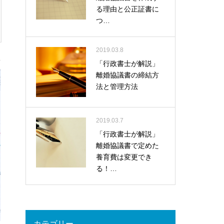
る理由と公正証書に
つ…
2019.03.8
「行政書士が解説」
離婚協議書の締結方
法と管理方法
2019.03.7
「行政書士が解説」
離婚協議書で定めた
養育費は変更でき
る！…
カテゴリー