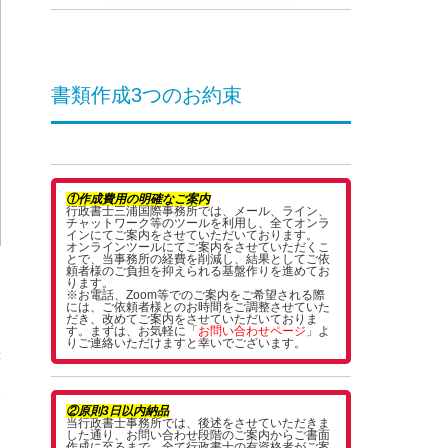
書類作成3つのお約束
①作成費用の明確なご案内
行政書士三浦国際事務所では、メール、ライン、
チャットワーク等のツールを利用し、全てオンラ
インにてご案内をさせていただいております。
オンラインツールにてご案内をさせていただくこ
とで、当事務所の経費を削減し、結果としてご依
頼者様のご負担を抑えられる基盤作りを進めてお
ります。
お
※お電話、Zoom等でのご案内をご希望される際
には、ご依頼者様とのお時間をご調整させていた
だき、改めてご案内をさせていただいておりま
」
す。まずは、お気軽に「
お問い合わせページ
」よ
りご連絡いただけますと幸いでございます。
書
い
②原則3日以内納品
当行政書士事務所では、後述をさせていただきま
した通り、お問い合わせ段階のご案内からご書面
作成に至るまで、全て行政書士の有資格者がご案