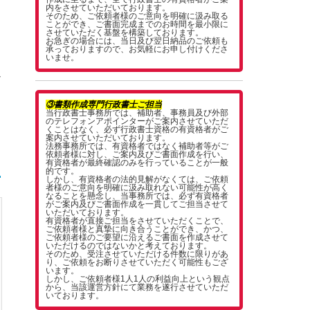
内をさせていただいております。
そのため、ご依頼者様のご意向を明確に汲み取る
ことができ、ご書面完成までのお時間を最小限に
させていただく基盤を構築しております。
お急ぎの場合には、当日及び翌日納品のご依頼も
承っておりますので、お気軽にお申し付けくださ
案
いませ。
ざ
③書類作成専門行政書士ご担当
当行政書士事務所では、補助者、事務員及び外部
のテレフォンアポインターがご案内させていただ
くことはなく、必ず行政書士資格の有資格者がご
案内させていただいております。
法務事務所では、有資格者ではなく補助者等がご
依頼者様に対し、ご案内及びご書面作成を行い、
有資格者が最終確認のみを行っていることが一般
的です。
しかし、有資格者の法的見解がなくては、ご依頼
者様のご意向を明確に汲み取れない可能性が高く
なることを懸念し、当事務所では、必ず有資格者
がご案内及びご書面作成を一貫してご担当させて
いただいております。
有資格者が直接ご担当をさせていただくことで、
ご依頼者様と真摯に向き合うことができ、かつ、
ご依頼者様のご要望に沿えるご書面を作成させて
いただけるのではないかと考えております。
そのため、受注させていただける件数に限りがあ
り、ご依頼をお断りさせていただく可能性もござ
います。
しかし、ご依頼者様1人1人の利益向上という観点
から、当該運営方針にて業務を遂行させていただ
いております。