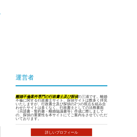
ま
・
運営者
離婚不倫案件専門の行政書士及び探偵
の三浦です。離婚
不倫に関する行政書士サイト、探偵サイトは数多く拝見
いたしますが、行政書士及び探偵の2つの視点を組み合
わせたサイトは多くなく、行政書士としての法務書面
（示談書・誓約書・離婚協議書等）作成に際しまして
の、探偵の重要性を本サイトにてご案内をさせていただ
いております。
詳しいプロフィール